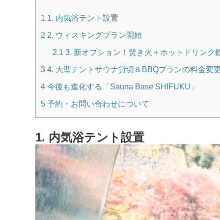
1
1. 内気浴テント設置
2
2. ウィスキングプラン開始
2.1
3. 新オプション！焚き火＋ホットドリンク
3
4. 大型テントサウナ貸切＆BBQプランの料金変
4
今後も進化する「Sauna Base SHIFUKU」
5
予約・お問い合わせについて
1. 内気浴テント設置