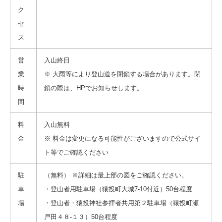
ク
セ
ス
営
入山終日
業
※ 大雨等により登山道を閉鎖する場合があります。閉
時
鎖の際は、HPでお知らせします。
間
料
入山無料
金
※ 料金は変更になる可能性がございますので公式サイ
ト等でご確認ください
駐
（無料） ※詳細は最上部の図をご確認ください。
車
・登山者用駐車場（猿投町大城7-10付近）50台程度
場
・登山者・猿投神社参拝者共用第２駐車場（猿投町瀬
戸田４８-１３）50台程度