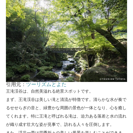
引用元：
ツーリズムとよた
王滝渓谷は、自然美溢れる絶景スポットです。
まず、王滝渓谷は美しい滝と清流が特徴です。清らかな水が奏で
るせせらぎの音と、緑豊かな周囲の景色が一体となり、心を癒し
てくれます。特に王滝と呼ばれる滝は、迫力ある落差と水の流れ
が織り成す壮大な姿が見事で、訪れる人々を圧倒します。
また、渓谷一帯は四季折々の美しい風景を楽しむことができま