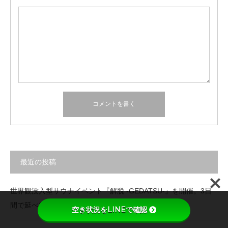
最近の投稿
世界観没入型サウナイベント『解脱 -GEDATSU-』を開催。3日
間で延べ200名が「日常からの解放」を体験
空き状況をLINEで確認