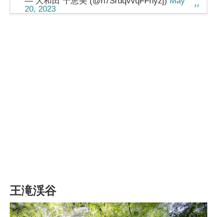
— 大和田 千恵美 (@n7SrdqvvqFFhyzj)
May
20, 2023
王滝渓谷