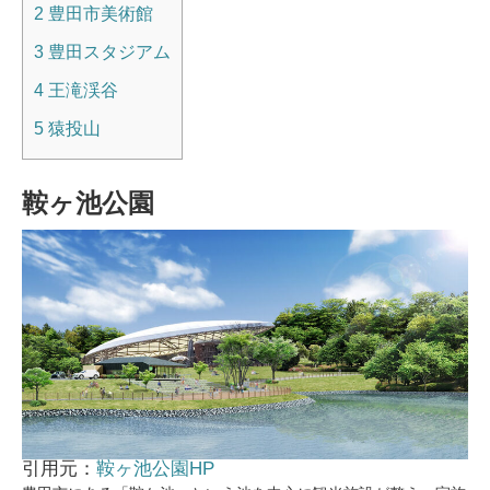
2
豊田市美術館
3
豊田スタジアム
4
王滝渓谷
5
猿投山
鞍ヶ池公園
引用元：
鞍ヶ池公園HP