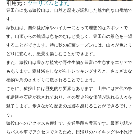
引用元：
ツーリズムとよた
豊田市にある猿投山は、自然と歴史が調和した魅力的な山岳地で
す。
猿投山は、自然愛好家やハイカーにとって理想的なスポットで
す。山頂からの眺望は息をのむほど美しく、豊田市の景色を一望
することができます。特に秋の紅葉シーズンには、山々が色とり
どりに彩られ、絶景を楽しむことができます。
また、猿投山は豊かな植物や野生生物が豊富に生息するエリアで
もあります。森林浴をしながらトレッキングすると、さまざまな
植物や鳥のさえずりに癒されることでしょう。
さらに、猿投山には歴史的な要素もあります。山中には古代の祭
祀遺跡や石碑が残されており、その歴史的な価値が訪れる人々を
魅了します。歩きながら歴史の足跡を感じることができるでしょ
う。
猿投山へのアクセスも便利で、交通手段も豊富です。最寄り駅か
らバスや車でアクセスできるため、日帰りのハイキングや小旅行